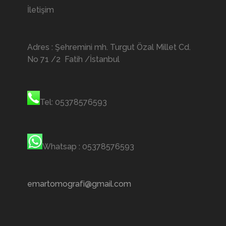
İletişim
Adres : Şehremini mh. Turgut Özal Millet Cd.
No 71 /2 Fatih /İstanbul
Tel: 05378576593
Whatsap : 05378576593
emartomografi@gmail.com