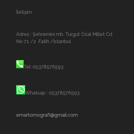
İletişim
Adres : Şehremini mh. Turgut Özal Millet Cd.
No 71 /2 Fatih /İstanbul
Tel: 05378576593
Whatsap : 05378576593
emartomografi@gmail.com