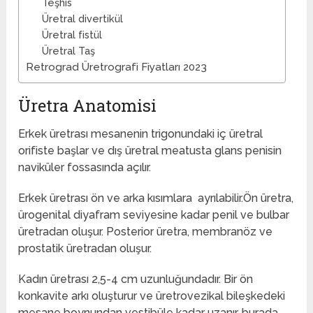
Teşhis
Üretral divertikül
Üretral fistül
Üretral Taş
Retrograd Üretrografi Fiyatları 2023
Üretra Anatomisi
Erkek üretrası mesanenin trigonundaki iç üretral
orifiste başlar ve dış üretral meatusta glans penisin
naviküler fossasında açılır.
Erkek üretrası ön ve arka kısımlara ayrılabilir.Ön üretra,
ürogenital diyafram seviyesine kadar penil ve bulbar
üretradan oluşur. Posterior üretra, membranöz ve
prostatik üretradan oluşur.
Kadın üretrası 2,5-4 cm uzunluğundadır. Bir ön
konkavite arkı oluşturur ve üretrovezikal bileşkedeki
mesane boynundan vestibüle kadar uzanır, burada