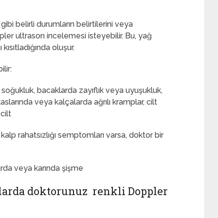
 gibi belirli durumların belirtilerini veya
er ultrason incelemesi isteyebilir. Bu, yağ
ı kısıtladığında oluşur.
lir:
 soğukluk, bacaklarda zayıflık veya uyuşukluk,
larında veya kalçalarda ağrılı kramplar, cilt
cilt
i kalp rahatsızlığı semptomları varsa, doktor bir
klarda veya karında şişme
larda doktorunuz renkli Doppler