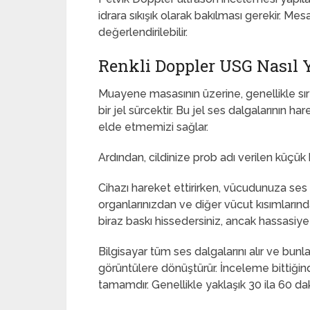
idrara sıkışık olarak bakılması gerekir. M
değerlendirilebilir.
Renkli Doppler USG Nasıl Y
Muayene masasının üzerine, genellikle sırt
bir jel sürcektir. Bu jel ses dalgalarının 
elde etmemizi sağlar.
Ardından, cildinize prob adı verilen küçük b
Cihazı hareket ettirirken, vücudunuza ses 
organlarınızdan ve diğer vücut kısımların
biraz baskı hissedersiniz, ancak hassasiy
Bilgisayar tüm ses dalgalarını alır ve bunl
görüntülere dönüştürür. İnceleme bittiğind
tamamdır. Genellikle yaklaşık 30 ila 60 dak