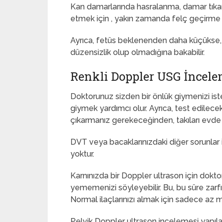
Kan damarlarında hasralanma, damar tıkanı
etmek için , yakın zamanda felç geçirme
Ayrıca, fetüs beklenenden daha küçükse, b
düzensizlik olup olmadığına bakabilir.
Renkli Doppler USG İncele
Doktorunuz sizden bir önlük giymenizi istey
giymek yardımcı olur. Ayrıca, test edilecek
çıkarmanız gerekeceğinden, takıları evde 
DVT veya bacaklarınızdaki diğer sorunlar 
yoktur.
Karnınızda bir Doppler ultrason için dokto
yememenizi söyleyebilir. Bu, bu süre zarf
Normal ilaçlarınızı almak için sadece az mi
Pelvik Doppler ultrason incelemesi yapıl