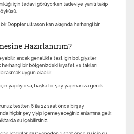
klığı için tedavi görüyorken tadeviye yanıtı takip
 öyküsü.
ir Doppler ultrason kan akışında herhangi bir
mesine Hazırlanırım?
ebilir, ancak genellikle test için bol giysiler
 herhangi bir bölgenizdeki kıyafet ve takıları
bırakmak uygun olabilir.
için yapılıyorsa, başka bir şey yapmanıza gerek
runuz testten 6 ila 12 saat önce birşey
ında hiçbir şey yiyip içemeyeceğiniz anlamına gelir.
ktarda su içebilirsiniz.
acak kadınlar muayeneden 1 saat önce su içip su