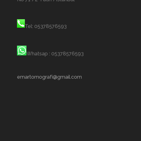
Tel: 05378576593
Whatsap : 05378576593
emartomografi@gmail.com