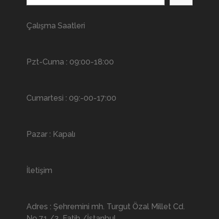
Çalışma Saatleri
Pzt-Cuma : 09:00-18:00
Cumartesi : 09:-00-17:00
Pazar : Kapalı
İletişim
Adres : Şehremini mh. Turgut Özal Millet Cd.
No 71 /2 Fatih /İstanbul