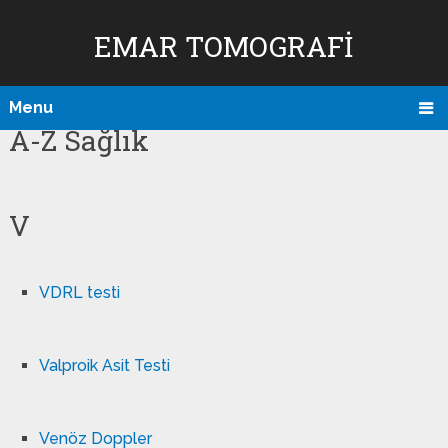
EMAR TOMOGRAFI
Menu
A-Z Sağlık
V
VDRL testi
Valproik Asit Testi
Venöz Doppler