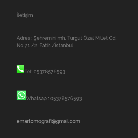
İletişim
Adres : Şehremini mh. Turgut Özal Millet Cd.
No 71 /2 Fatih /İstanbul
Tel: 05378576593
Whatsap : 05378576593
emartomografi@gmail.com