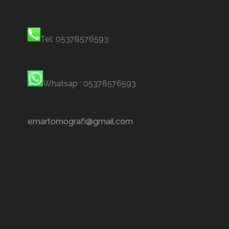
Tel: 05378576593
Whatsap : 05378576593
emartomografi@gmail.com