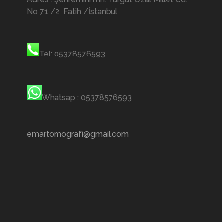
No 71 /2 Fatih /İstanbul
Tel: 05378576593
Whatsap : 05378576593
emartomografi@gmail.com