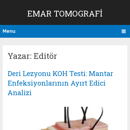
EMAR TOMOGRAFI
Menu
Yazar:
Editör
Deri Lezyonu KOH Testi: Mantar
Enfeksiyonlarının Ayırt Edici
Analizi