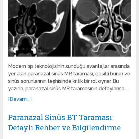
Modern tıp teknolojisinin sunduğu avantajlar arasında
yer alan paranazal sinüs MR taraması, çeşitli burun ve
sinüs sorunlarının teşhisinde kritik bir rol oynar. Bu
yazıda, paranazal sinüs MR taramasının detaylarına …
[Devamı...]
Paranazal Sinüs BT Taraması:
Detaylı Rehber ve Bilgilendirme