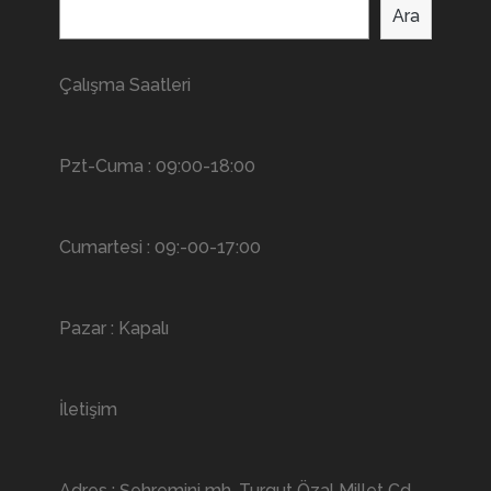
Ara
Çalışma Saatleri
Pzt-Cuma : 09:00-18:00
Cumartesi : 09:-00-17:00
Pazar : Kapalı
İletişim
Adres : Şehremini mh. Turgut Özal Millet Cd.