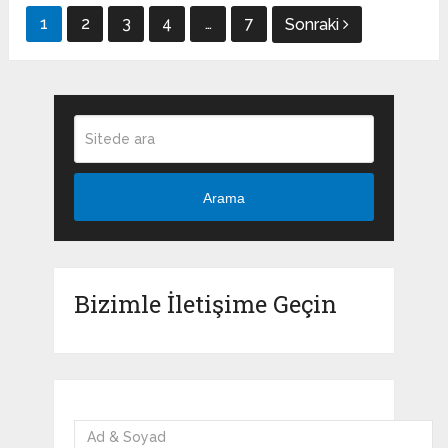
Yazı
1
2
3
4
…
7
Sonraki
dolaşımı
Arama
Bizimle İletişime Geçin