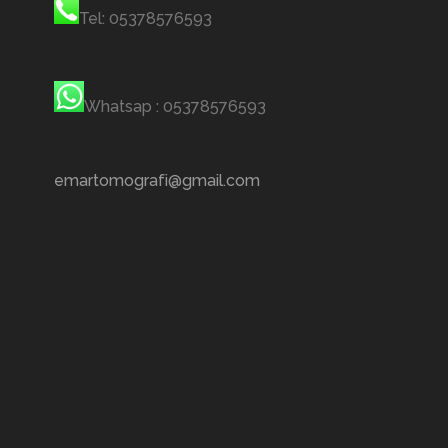
Tel: 05378576593
Whatsap : 05378576593
emartomografi@gmail.com