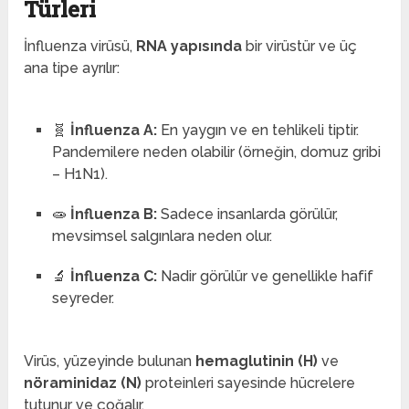
Türleri
İnfluenza virüsü,
RNA yapısında
bir virüstür ve üç
ana tipe ayrılır:
🧬
İnfluenza A:
En yaygın ve en tehlikeli tiptir.
Pandemilere neden olabilir (örneğin, domuz gribi
– H1N1).
🧫
İnfluenza B:
Sadece insanlarda görülür,
mevsimsel salgınlara neden olur.
🔬
İnfluenza C:
Nadir görülür ve genellikle hafif
seyreder.
Virüs, yüzeyinde bulunan
hemaglutinin (H)
ve
nöraminidaz (N)
proteinleri sayesinde hücrelere
tutunur ve çoğalır.