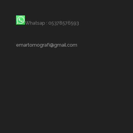
Whatsap : 05378576593
emartomografi@gmail.com