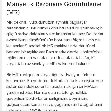
Manyetik Rezonans Görüntüleme
(MR)
MR çekimi, vücudunuzun ayrıntılı, bilgisayar
tarafından oluşturulmuş görüntülerini oluşturmak için
güçlü radyo dalgaları ve mıknatıslar kullanır. Doktorlar
ayrıca bunu tümörünüzün boyutunu ölçmek için de
kullanırlar. Standart bir MR makinesinde dar, tünel
benzeri bir açıklık var. Bazı merkezlerde klostrofobik
eğilimleri olan hastalar için ideal olan daha “açık”
veya daha az sınırlayıcı MR makineleri bulunur.
Bir MR, röntgenler veya diğer radyasyon türlerini
kullanmaz. Bu nedenle doktorlar, erkek ve dişi üreme
sistemlerindeki sorunları araştırmak için bir MR’dan
yardım isterler. Hamile olsanız bile genellikle
güvenlidir. Doktorlar omuriliğinizin, beyninizin,
göğsünüzün, karnınızın ve göğsünüzün fotoğraflarını
çekmek için MRG’leri kullanır.