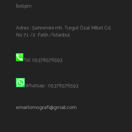
İletişim
Adres : Şehremini mh. Turgut Özal Millet Cd.
No 71 /2 Fatih /İstanbul
Tel: 05378576593
Whatsap : 05378576593
emartomografi@gmail.com