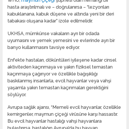
WHO,
maymun çiçeği
şüphesi olan herhangi bir
hasta araştırılmalı ve – doğrulanırsa – “lezyonları
kabuklanana, kabuk düşene ve altında yeni bir deri
tabakası oluşana kadar” izole edilmelidir.
UKHSA, mümkünse vakaların ayrı bir odada
uyumasını ve yemek yemesini ve evlerinde ayrı bir
banyo kullanmasını tavsiye ediyor.
Enfekte hastaları, döküntüleri iyileşene kadar cinsel
aktiviteden kaçınmaya ve yakın fiziksel temastan
kaçınmaya çağırıyor ve özellikle bağışıklığı
baskılanmış insanlarla, evcil hayvanlar veya vahşi
yaşamla yakın temastan kaçınmaları gerektiğini
söylüyor.
Avrupa sağlık ajansı, “Memeli evcil hayvanlar, özellikle
kemirgenler, maymun çiçeği virüsüne karşı hassastır.
Bu evcil hayvanlar hastalığı vahşi hayvanlara
bulaştırırsa, hastalığın Avrupa’da bu hayvan