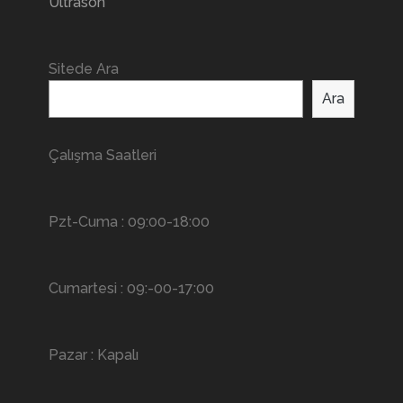
Ultrason
Sitede Ara
Ara
Çalışma Saatleri
Pzt-Cuma : 09:00-18:00
Cumartesi : 09:-00-17:00
Pazar : Kapalı