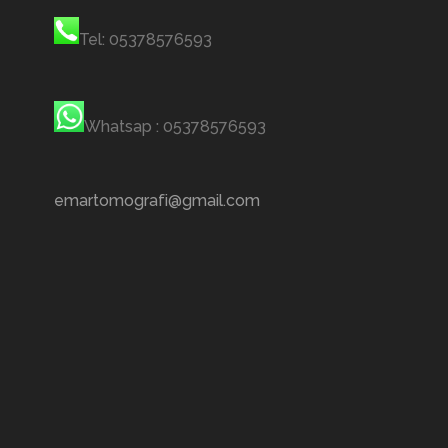
Tel: 05378576593
Whatsap : 05378576593
emartomografi@gmail.com