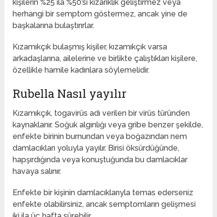
kişilerin %25 ila %50’si kızarıklık geliştirmez veya
herhangi bir semptom göstermez, ancak yine de
başkalarına bulaştırırlar.
Kızamıkçık bulaşmış kişiler, kızamıkçık varsa
arkadaşlarına, ailelerine ve birlikte çalıştıkları kişilere,
özellikle hamile kadınlara söylemelidir.
Rubella Nasıl yayılır
Kızamıkçık, togavirüs adı verilen bir virüs türünden
kaynaklanır. Soğuk algınlığı veya gribe benzer şekilde,
enfekte birinin burnundan veya boğazından nem
damlacıkları yoluyla yayılır. Birisi öksürdüğünde,
hapşırdığında veya konuştuğunda bu damlacıklar
havaya salınır.
Enfekte bir kişinin damlacıklarıyla temas ederseniz
enfekte olabilirsiniz, ancak semptomların gelişmesi
iki ila üç hafta sürebilir.