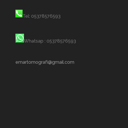
Tel: 05378576593
Whatsap : 05378576593
emartomografi@gmail.com