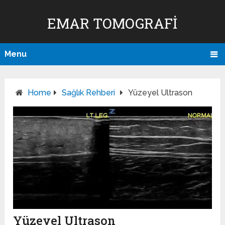
EMAR TOMOGRAFI
Menu
Home
Sağlık Rehberi
Yüzeyel Ultrason
Yüzeyel Ultrason