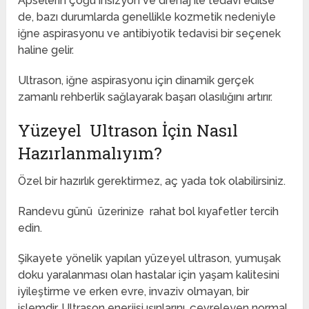
Apselerin çoğu insizyon ve drenaj ile tedavi edilse
de, bazı durumlarda genellikle kozmetik nedeniyle
iğne aspirasyonu ve antibiyotik tedavisi bir seçenek
haline gelir.
Ultrason, iğne aspirasyonu için dinamik gerçek
zamanlı rehberlik sağlayarak başarı olasılığını artırır.
Yüzeyel Ultrason İçin Nasıl
Hazırlanmalıyım?
Özel bir hazırlık gerektirmez, aç yada tok olabilirsiniz.
Randevu günü üzerinize rahat bol kıyafetler tercih
edin.
Şikayete yönelik yapılan yüzeyel ultrason, yumuşak
doku yaralanması olan hastalar için yaşam kalitesini
iyileştirme ve erken evre, invaziv olmayan, bir
işlemdir. Ultrason enerjisi ışınlarını, çevreleyen normal