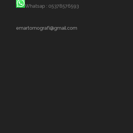
Whatsap : 05378576593
emartomografi@gmail.com