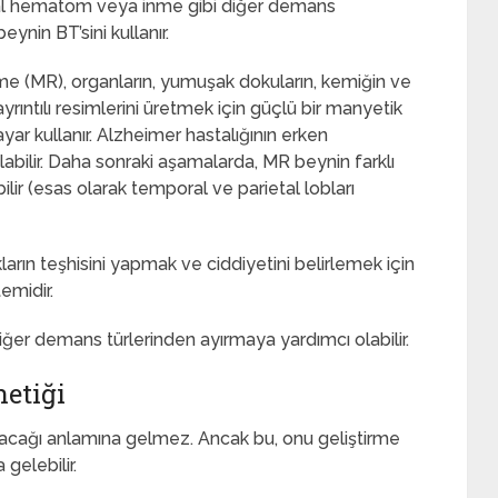
dural hematom veya inme gibi diğer demans
ynin BT’sini kullanır.
e (MR), organların, yumuşak dokuların, kemiğin ve
rıntılı resimlerini üretmek için güçlü bir manyetik
ayar kullanır. Alzheimer hastalığının erken
bilir. Daha sonraki aşamalarda, MR beynin farklı
lir (esas olarak temporal ve parietal lobları
ların teşhisini yapmak ve ciddiyetini belirlemek için
emidir.
diğer demans türlerinden ayırmaya yardımcı olabilir.
netiği
lacağı anlamına gelmez. Ancak bu, onu geliştirme
gelebilir.