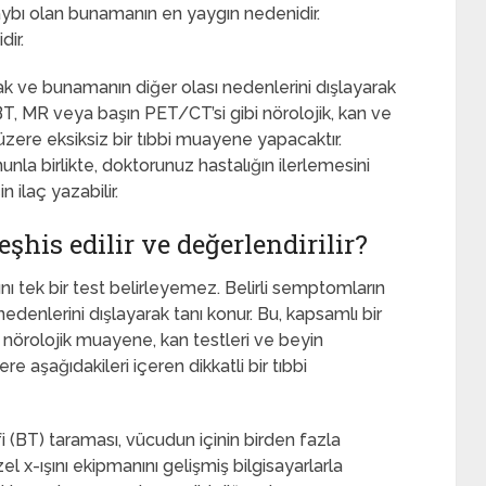
ybı olan bunamanın en yaygın nedenidir.
dir.
ak ve bunamanın diğer olası nedenlerini dışlayarak
T, MR veya başın PET/CT’si gibi nörolojik, kan ve
üzere eksiksiz bir tıbbi muayene yapacaktır.
unla birlikte, doktorunuz hastalığın ilerlemesini
 ilaç yazabilir.
eşhis edilir ve değerlendirilir?
nı tek bir test belirleyemez. Belirli semptomların
edenlerini dışlayarak tanı konur. Bu, kapsamlı bir
ve nörolojik muayene, kan testleri ve beyin
aşağıdakileri içeren dikkatli bir tıbbi
i (BT) taraması, vücudun içinin birden fazla
 x-ışını ekipmanını gelişmiş bilgisayarlarla