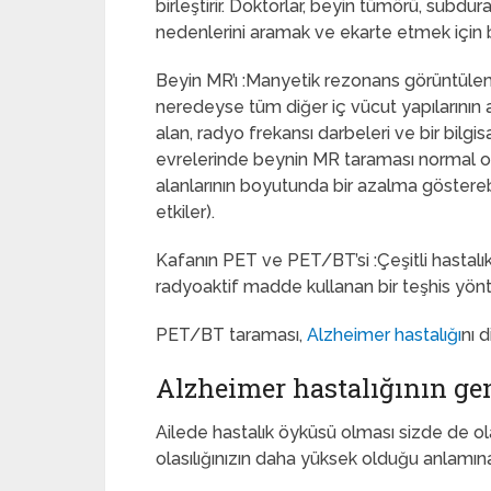
birleştirir. Doktorlar, beyin tümörü, sub
nedenlerini aramak ve ekarte etmek için be
Beyin MR’ı :Manyetik rezonans görüntülem
neredeyse tüm diğer iç vücut yapılarının ay
alan, radyo frekansı darbeleri ve bir bilgis
evrelerinde beynin MR taraması normal ola
alanlarının boyutunda bir azalma gösterebi
etkiler).
Kafanın PET ve PET/BT’si :Çeşitli hastalık
radyoaktif madde kullanan bir teşhis yönt
PET/BT taraması,
Alzheimer hastalığı
nı 
Alzheimer hastalığının ge
Ailede hastalık öyküsü olması sizde de o
olasılığınızın daha yüksek olduğu anlamına 