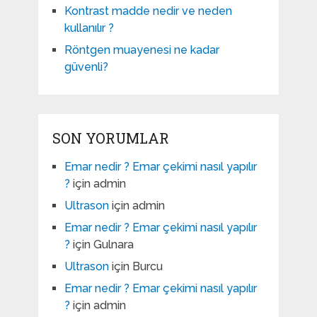
Kontrast madde nedir ve neden
kullanılır ?
Röntgen muayenesi ne kadar
güvenli?
SON YORUMLAR
Emar nedir ? Emar çekimi nasıl yapılır
?
için
admin
Ultrason
için
admin
Emar nedir ? Emar çekimi nasıl yapılır
?
için
Gulnara
Ultrason
için
Burcu
Emar nedir ? Emar çekimi nasıl yapılır
?
için
admin