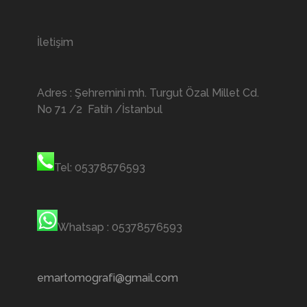
İletişim
Adres : Şehremini mh. Turgut Özal Millet Cd.
No 71 /2 Fatih /İstanbul
Tel: 05378576593
Whatsap : 05378576593
emartomografi@gmail.com