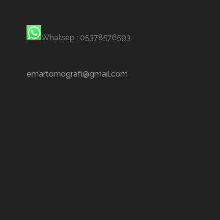
Whatsap : 05378576593
emartomografi@gmail.com