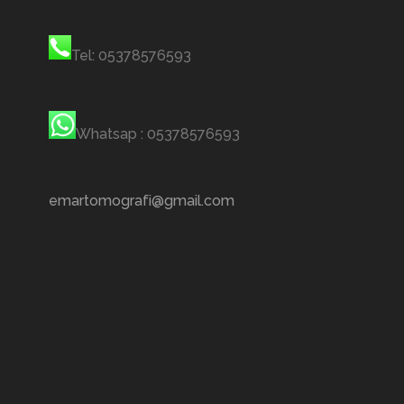
Tel: 05378576593
Whatsap : 05378576593
emartomografi@gmail.com