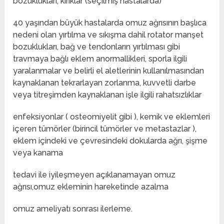
bozuklukları, kırıklar (seçilmiş hastalarda)
40 yaşından büyük hastalarda omuz ağrısının başlıca
nedeni olan yırtılma ve sıkışma dahil rotator manşet
bozuklukları, bağ ve tendonların yırtılması gibi
travmaya bağlı eklem anormallikleri, sporla ilgili
yaralanmalar ve belirli el aletlerinin kullanılmasından
kaynaklanan tekrarlayan zorlanma, kuvvetli darbe
veya titreşimden kaynaklanan işle ilgili rahatsızlıklar
enfeksiyonlar ( osteomiyelit gibi ), kemik ve eklemleri
içeren tümörler (birincil tümörler ve metastazlar ),
eklem içindeki ve çevresindeki dokularda ağrı, şişme
veya kanama
tedavi ile iyileşmeyen açıklanamayan omuz
ağrısı,omuz ekleminin hareketinde azalma
omuz ameliyatı sonrası ilerleme.