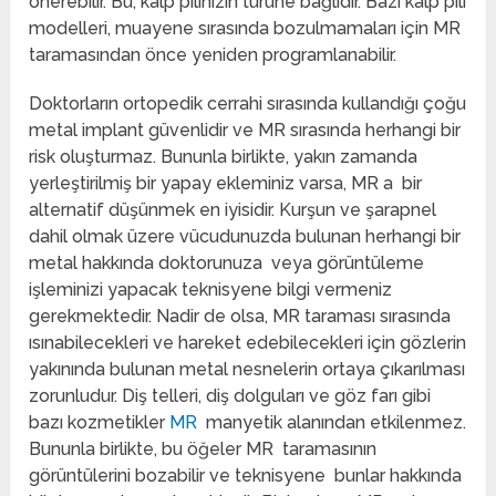
önerebilir. Bu, kalp pilinizin türüne bağlıdır. Bazı kalp pili
modelleri, muayene sırasında bozulmamaları için MR
taramasından önce yeniden programlanabilir.
Doktorların ortopedik cerrahi sırasında kullandığı çoğu
metal implant güvenlidir ve MR sırasında herhangi bir
risk oluşturmaz. Bununla birlikte, yakın zamanda
yerleştirilmiş bir yapay ekleminiz varsa, MR a bir
alternatif düşünmek en iyisidir. Kurşun ve şarapnel
dahil olmak üzere vücudunuzda bulunan herhangi bir
metal hakkında doktorunuza veya görüntüleme
işleminizi yapacak teknisyene bilgi vermeniz
gerekmektedir. Nadir de olsa, MR taraması sırasında
ısınabilecekleri ve hareket edebilecekleri için gözlerin
yakınında bulunan metal nesnelerin ortaya çıkarılması
zorunludur. Diş telleri, diş dolguları ve göz farı gibi
bazı kozmetikler
MR
manyetik alanından etkilenmez.
Bununla birlikte, bu öğeler MR taramasının
görüntülerini bozabilir ve teknisyene bunlar hakkında