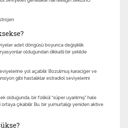
iol seviyeleri genellikle hamileliğin sekizinci
strojen
üksekse?
viyeler adet döngüsü boyunca değişiklik
yasyonlar olduğundan dikkatli bir şekilde
eviyelerine yol açabilir. Bozulmuş karaciğer ve
iyon gibi hastalıklar estradiol seviyelerini
olduğunda, bir folikül “süper uyarılmış” hale
rtaya çıkabilir. Bu, bir yumurtalığı yeniden aktive
üşükse?