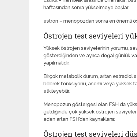
Estriol – hamilelik sırasında önemlidir; östr
haftasından sonra yükselmeye başlar
estron – menopozdan sonra en önemli ö
Östrojen test seviyeleri y
Yüksek östrojen seviyelerinin yorumu, se
gösterdiğinden ve ayrıca doğal günlük var
yapılmalıdır.
Birçok metabolik durum, artan estradiol s
böbrek fonksiyonu, anemi veya yüksek tans
etkileyebilir.
Menopozun göstergesi olan FSH da yüksek 
geldiğinde çok yüksek östrojen seviyeleri o
eden artan FSH’den kaynaklanır.
Östrojen test seviyeleri d