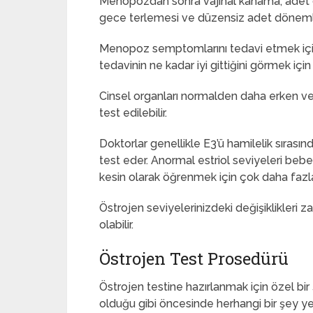
Menopozdan sonra vajinal kanama, adet döngü
gece terlemesi ve düzensiz adet döneml
Menopoz semptomlarını tedavi etmek için
tedavinin ne kadar iyi gittiğini görmek için 
Cinsel organları normalden daha erken ve
test edilebilir.
Doktorlar genellikle E3’ü hamilelik sırasın
test eder. Anormal estriol seviyeleri bebeğin
kesin olarak öğrenmek için çok daha fazla 
Östrojen seviyelerinizdeki değişiklikleri z
olabilir.
Östrojen Test Prosedürü
Östrojen testine hazırlanmak için özel bi
olduğu gibi öncesinde herhangi bir şey y