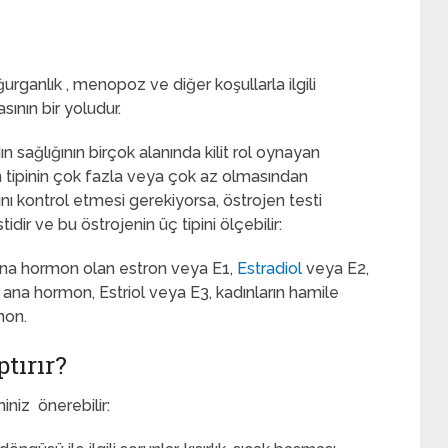
urganlık , menopoz ve diğer koşullarla ilgili
ının bir yoludur.
n sağlığının birçok alanında kilit rol oynayan
en tipinin çok fazla veya çok az olmasından
ı kontrol etmesi gerekiyorsa, östrojen testi
tidir ve bu östrojenin üç tipini ölçebilir:
ana hormon olan estron veya E1,
Estradiol
veya E2,
rı ana hormon,
Estriol veya E3, kadınların hamile
mon.
tırır?
iniz önerebilir: