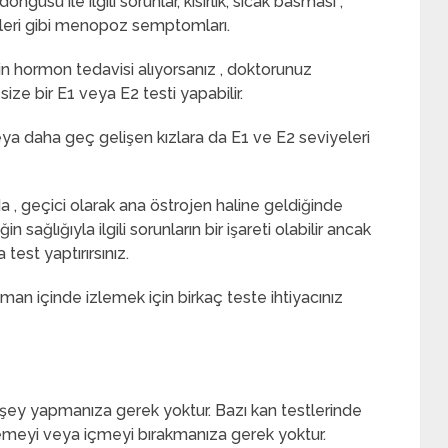
sü ile ilgili sorunlar, kısırlık, sıcak basması ,
eri gibi menopoz semptomları.
 hormon tedavisi alıyorsanız , doktorunuz
size bir E1 veya E2 testi yapabilir.
ya daha geç gelişen kızlara da E1 ve E2 seviyeleri
da , geçici olarak ana östrojen haline geldiğinde
 sağlığıyla ilgili sorunların bir işareti olabilir ancak
test yaptırırsınız.
aman içinde izlemek için birkaç teste ihtiyacınız
r şey yapmanıza gerek yoktur. Bazı kan testlerinde
emeyi veya içmeyi bırakmanıza gerek yoktur.