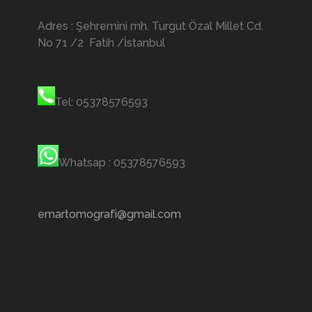
Adres : Şehremini mh. Turgut Özal Millet Cd.
No 71 /2 Fatih /İstanbul
Tel: 05378576593
Whatsap : 05378576593
emartomografi@gmail.com