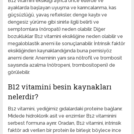
B12 vitamini eksikliği ayrıca önce ellerde ve
ayaklarda başlayan uyuşma ve karıncalanma, kas
güçsüzlüğü, yavaş refleksler, denge kaybı ve
dengesiz yürüme gibi sinirle ilgili belirti ve
semptomlara (nöropati) neden olabilir. Diğer
bozukluklar B12 vitamini eksikliğine neden olabilir ve
megaloblastik anemi ile sonuçlanabilir. İntrinsik faktör
eksikliğinden kaynaklandığında buna pernisiyöz
anemi denir. Aneminin yanı sıra nötrofil ve trombosit
sayısında azalma (nötropeni, trombositopeni) de
görülebilir.
B12 vitamini besin kaynakları
nelerdir?
B12 vitamini, yediğimiz gıdalardaki proteine ​​bağlanır.
Midede hidroklorik asit ve enzimler B12 vitaminini
serbest formuna ayırır. Oradan, B12 vitamini, intrinsik
faktör adı verilen bir protein ile birleşir, böylece ince