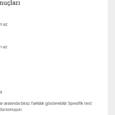
nuçları
en az
n az
at
r arasında biraz farklılık gösterebilir. Spesifik test
zla konuşun.