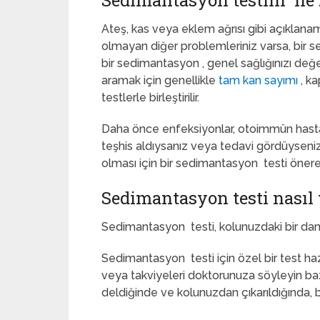
Sedimantasyon testini ne
Ateş, kas veya eklem ağrısı gibi açıklan
olmayan diğer problemleriniz varsa, bir s
bir sedimantasyon , genel sağlığınızı değerl
aramak için genellikle
tam kan sayımı
, ka
testlerle birleştirilir.
Daha önce enfeksiyonlar, otoimmün hastal
teşhis aldıysanız veya tedavi gördüyseniz
olması için bir sedimantasyon testi önerebi
Sedimantasyon testi nasıl 
Sedimantasyon testi, kolunuzdaki bir damar
Sedimantasyon testi için özel bir test hazı
veya takviyeleri doktorunuza söyleyin bazı i
deldiğinde ve kolunuzdan çıkarıldığında, bat