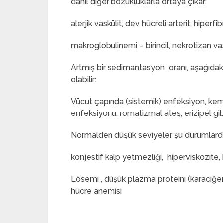
dahil diğer bozukluklarla ortaya çıkar:
alerjik vaskülit, dev hücreli arterit, hiper
makroglobulinemi – birincil, nekrotizan va
Artmış bir sedimantasyon oranı, aşağıdaki
olabilir:
Vücut çapında (sistemik) enfeksiyon, kemi
enfeksiyonu, romatizmal ateş, erizipel gibi
Normalden düşük seviyeler şu durumlarda
konjestif kalp yetmezliği, hiperviskozite, 
Lösemi , düşük plazma proteini (karaciğer 
hücre anemisi