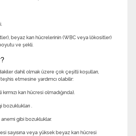
i.
itler), beyaz kan hücrelerinin (WBC veya lökositler)
boyutu ve şekli.
r?
kiler dahil olmak üzere çok çeşitli koşulları,
 teşhis etmesine yardımcı olabilir:
i kırmızı kan hücresi olmadığında).
i bozuklukları .
 anemi gibi bozukluklar.
si sayısına veya yüksek beyaz kan hücresi